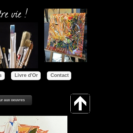
s
Livre d'Or
Contact
ur aux oeuvres